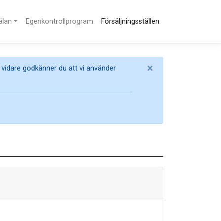
lan
Egenkontrollprogram
Försäljningsställen
×
 vidare godkänner du att vi använder